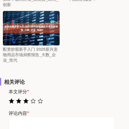
创新
配资炒股新手入门 2025新兴宠
物用品市场洞察报告_大数_企
业_世代
相关评论
本文评分
*
评论内容
*