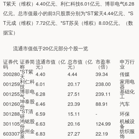
T紫天（维权）4.40亿元、利仁科技6.01亿元、博菲电气6.28
亿元。总市值最小的前3只股票分别为*ST紫天4.44亿元、*S
T元成（维权）7.72亿元、*ST苏吴（维权）8.03亿元。（数
据宝）
流通市值低于20亿元部分个股一览
证券代
证券简
流通市值（亿
总市值（亿
市盈率
申万行
码
称
元）
元）
（倍）
业
*ST紫
300280
4.40
4.44
39.34
传媒
天
利仁科
家用电
001259
6.01
20.17
238.00
技
器
博菲电
基础化
001255
6.28
27.51
239.11
气
工
坤泰股
001260
6.46
23.39
88.91
汽车
份
*ST清
301288
6.59
15.11
-
环保
研
鸿铭股
机械设
301105
6.63
20.16
124.99
份
备
扬州金
纺织服
603307
6.83
27.27
22.19
泉
饰