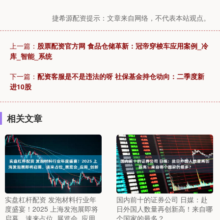
捷希源配资提示：文章来自网络，不代表本站观点。
上一篇：
股票配资官方网 食品仓储革新：冠帝穿梭车应用案例_冷
库_智能_系统
下一篇：
配资客服是不是违法的呀 社保基金持仓动向：二季度新
进10股
相关文章
实盘杠杆配资 发泡材料行业年
国内前十的证券公司 日媒：赴
度盛宴！2025 上海发泡展即将
日外国人数量再创新高！来自哪
启幕，速来占位_展览会_应用_
个国家的最多？