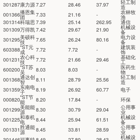
轻工制
301287
康力源
7.27
28.46
37.97
造
播恩集
农林牧
001366
7.33
21.16
-
团
渔
301314
科瑞思
7.39
25.14
262.95
通信
机械设
301309
万得凯
7.42
29.67
21.90
备
美硕科
电力设
301295
7.65
26.24
80.16
技
备
*ST元
建筑装
603388
7.72
7.72
-
成
饰
农心科
基础化
001231
7.72
21.66
29.46
技
工
*ST苏
医药生
600200
8.03
8.03
-
吴
物
通达创
轻工制
001368
8.11
28.79
25.56
智
造
东南电
301359
8.19
26.92
60.77
电子
子
*ST节
000820
8.20
17.84
-
环保
能
美能能
公用事
001299
8.30
30.79
29.04
源
业
和泰机
机械设
001225
8.44
25.94
61.51
电
备
胜通能
公用事
001331
8.45
33.81
28.59
源
业
机械设
301446
福事特
8.49
27.80
28.43