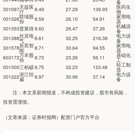
备
天益医
医药生
301097
8.49
27.29
139.93
疗
物
联域股
家用电
001326
8.59
26.10
54.91
份
器
机械设
301353
普莱得
8.60
26.47
37.26
备
欣灵电
电力设
301388
8.61
32.25
216.38
气
备
辰奕智
家用电
301578
8.71
30.64
94.55
能
器
万丰股
基础化
603172
8.73
23.26
56.11
份
工
轻工制
001300
三柏硕
8.75
32.23
123.46
造
浙江恒
电力设
301222
8.97
30.99
37.14
威
备
注：本文系新闻报道，不构成投资建议，股市有风险，
投资需谨慎。
（文章来源：证券时报网）配资门户官方平台