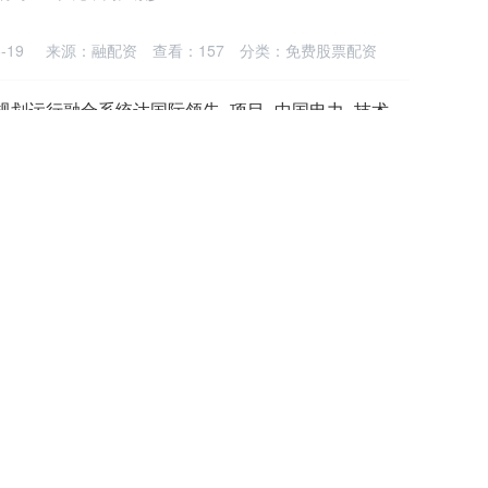
-19
来源：融配资
查看：
157
分类：
免费股票配资
规划运行融合系统达国际领先_项目_中国电力_技术
网 转自：中国电力新闻网 近日，龙源电力设计院“综合能
项目成果顺利通过中国电机工程学会科技....
来源：股道50策略
查看：
138
分类：
免费股票配资
曹德旺、王树国面谈_合作_福耀_位次
月14日，海尔集团董事局主席、首席执行官周云杰一行来访
事长曹德旺、校长王树国、常务副校长徐....
来源：安全配资
查看：
206
分类：
免费股票配资
力1000kVA油式稳压器征服肯尼亚电网的真相_设