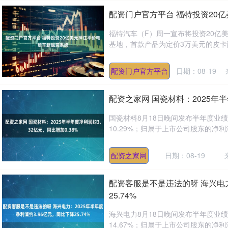
配资门户官方平台 福特投资20
福特汽车（F）周一宣布将投资20亿
基地，首款产品为定价3万美元的皮卡配资
配资门户官方平台
日期：08-19
配资之家网 国瓷材料：2025年半
国瓷材料8月18日晚间发布半年度业绩
10.29%；归属于上市公司股东的净利润约
配资之家网
日期：08-19
配资客服是不是违法的呀 海兴电力
25.74%
海兴电力8月18日晚间发布半年度业绩
14.67%；归属于上市公司股东的净利润约