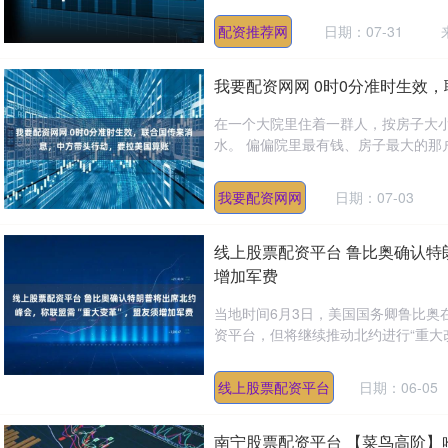
配资推荐网
日期：07-31
我要配资网网 0时0分准时生效
在一个大院里住着一群人，按房子大
水。 偏偏院里最有钱、房子最大的那户
我要配资网网
日期：07-03
线上股票配资平台 鲁比奥确认特
增加军费
当地时间6月3日，美国国务卿鲁比奥
资平台，但将继续推动北约进行“重大改
线上股票配资平台
日期：06-05
南宁股票配资平台 【菜鸟高阶】哈