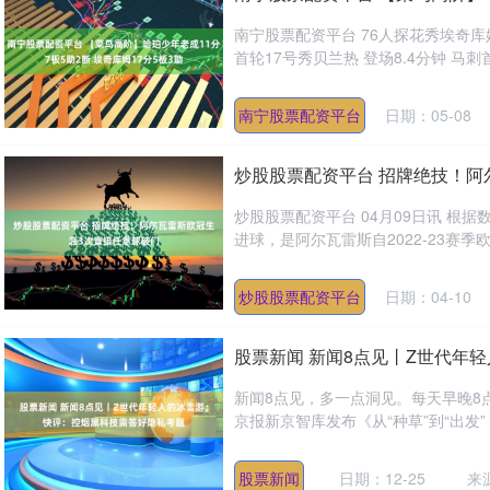
南宁股票配资平台 76人探花秀埃奇库姆
首轮17号秀贝兰热 登场8.4分钟 马刺首轮
南宁股票配资平台
日期：05-08
炒股股票配资平台 招牌绝技！阿
炒股股票配资平台 04月09日讯 根据
进球，是阿尔瓦雷斯自2022-23赛季欧
炒股股票配资平台
日期：04-10
股票新闻 新闻8点见丨Z世代年
新闻8点见，多一点洞见。每天早晚8点
京报新京智库发布《从“种草”到“出发”
股票新闻
日期：12-25
来