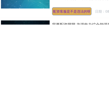
配资客服是不是违法的呀
日期：08
我要配资网网 龙源电力综合能源
（来源：中国电力新闻网）我要配资网
源规划-运行多态融合系统研发与应用”
我要配资网网
日期：08-15
兰州配资平台 周云杰到福州，与
据福耀科技大学消息兰州配资平台，8
福耀科技大学，与福耀科技大学理事会理
兰州配资平台
日期：08-15
配资行业四大巨头 探秘！卓尔凡电