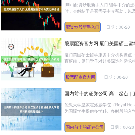
{title}配资炒股新手入门 留学
时，会纠结于是否需要中介帮助，以及如
配资炒股新手入门
日期：08-28
股票配资官方网 厦门美国硕士留
厦门美国硕士留学服务中介机构盘点
育枢纽，厦门学子对赴美深造的需求持
股票配资官方网
日期：08-28
国内前十的证券公司 高二起点
伦敦大学皇家霍洛威学院（Royal Hollow
为国际学生提供多学科、多时段的入学路.
国内前十的证券公司
日期：08-28