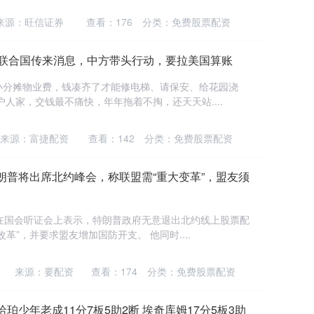
来源：旺信证券
查看：
176
分类：
免费股票配资
，联合国传来消息，中方带头行动，要拉美国算账
小分摊物业费，钱凑齐了才能修电梯、请保安、给花园浇
人家，交钱最不痛快，年年拖着不掏，还天天站....
来源：富捷配资
查看：
142
分类：
免费股票配资
朗普将出席北约峰会，称联盟需“重大变革”，盟友须
在国会听证会上表示，特朗普政府无意退出北约线上股票配
革”，并要求盟友增加国防开支。 他同时....
来源：要配资
查看：
174
分类：
免费股票配资
珀少年老成11分7板5助2断 埃奇库姆17分5板3助