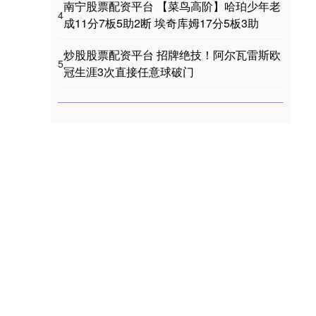
南宁股票配资平台 【菜鸟高阶】哈珀少年老
4
成11分7板5助2断 埃奇库姆17分5板3助
炒股股票配资平台 招牌绝技！阿尔瓦雷斯欧
5
冠生涯3次直接任意球破门