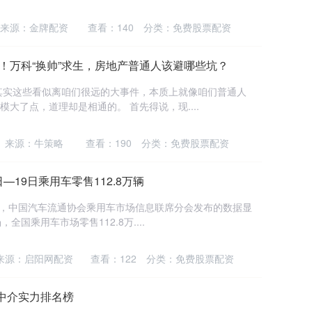
来源：金牌配资
查看：
140
分类：
免费股票配资
顶！万科“换帅”求生，房地产普通人该避哪些坑？
其实这些看似离咱们很远的大事件，本质上就像咱们普通人
模大了点，道理却是相通的。 首先得说，现....
来源：牛策略
查看：
190
分类：
免费股票配资
—19日乘用车零售112.8万辆
2日，中国汽车流通协会乘用车市场信息联席分会发布的数据显
全国乘用车市场零售112.8万....
来源：启阳网配资
查看：
122
分类：
免费股票配资
中介实力排名榜