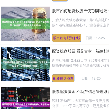
股市如何配资炒股 千万别莽起吃
川渝人吃火锅必点素菜！第1名刻进D
肠？越吃越腻还烧心！川渝老饕必点的1
股市如何配资炒股
日期：12-25
配资操盘股票 看见古村｜福建桂
新华社福州12月22日电（记者杜雅
晾晒中的辣椒与稻谷的清新气味，弥漫在
配资操盘股票
日期：12-25
股票配资资金 不动产信息管理系
说到“不动产”，大家可能第一反应是
公房、企业手里的写字楼，还是物业公司