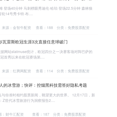
 登场40分钟 马刺榜眼秀迪伦·哈珀 登场22.5分钟 森林狼
14号秀卡特·布....
来源：金智牛配资
查看：
188
分类：
免费股票配资
尔瓦雷斯欧冠生涯3次直接任意球破门
数据网站statmuse统计，欧冠四分之一决赛客场对阵巴萨的
冠首秀以来在欧冠赛场第....
来源：红腾网配资
查看：
114
分类：
免费股票配资
轻人的冰雪游；快评：控烟黑科技需答好隐私考题
与你准时相约股票新闻，眺望更大的世界。 12月17日，新
：Z世代冰雪旅游行为洞察报告2....
源：财牛汇配资
查看：
187
分类：
免费股票配资