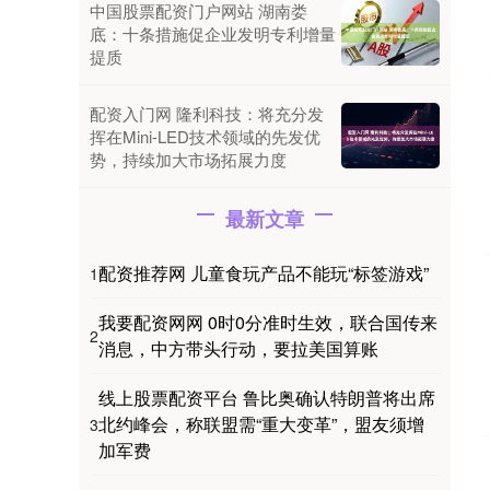
中国股票配资门户网站 湖南娄
底：十条措施促企业发明专利增量
提质
配资入门网 隆利科技：将充分发
挥在Mini-LED技术领域的先发优
势，持续加大市场拓展力度
最新文章
配资推荐网 儿童食玩产品不能玩“标签游戏”
1
我要配资网网 0时0分准时生效，联合国传来
2
消息，中方带头行动，要拉美国算账
线上股票配资平台 鲁比奥确认特朗普将出席
北约峰会，称联盟需“重大变革”，盟友须增
3
加军费