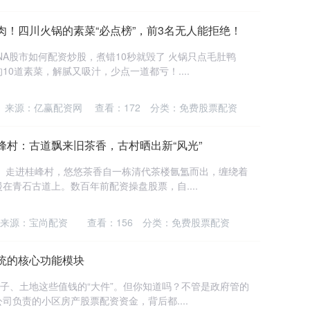
肉！四川火锅的素菜“必点榜”，前3名无人能拒绝！
NA股市如何配资炒股，煮错10秒就毁了 火锅只点毛肚鸭
0道素菜，解腻又吸汁，少点一道都亏！....
来源：亿赢配资网
查看：
172
分类：
免费股票配资
峰村：古道飘来旧茶香，古村晒出新“风光”
宁）走进桂峰村，悠悠茶香自一栋清代茶楼氤氲而出，缠绕着
青石古道上。数百年前配资操盘股票，自....
来源：宝尚配资
查看：
156
分类：
免费股票配资
统的核心功能模块
房子、土地这些值钱的“大件”。但你知道吗？不管是政府管的
负责的小区房产股票配资资金，背后都....