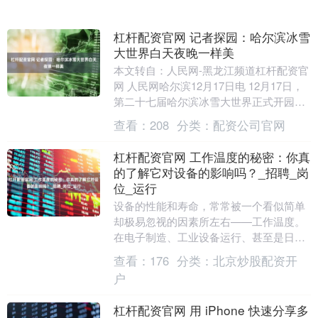
杠杆配资官网 记者探园：哈尔滨冰雪
大世界白天夜晚一样美
本文转自：人民网-黑龙江频道杠杆配资官
网 人民网哈尔滨12月17日电 12月17日，
第二十七届哈尔滨冰雪大世界正式开园迎
客。来自全国各地的游客身着厚重的冬
查看：
208
分类：
配资公司官网
装，脸....
杠杆配资官网 工作温度的秘密：你真
的了解它对设备的影响吗？_招聘_岗
位_运行
设备的性能和寿命，常常被一个看似简单
却极易忽视的因素所左右——工作温度。
在电子制造、工业设备运行、甚至是日常
办公设备中杠杆配资官网，温度的细微变
查看：
176
分类：
北京炒股配资开
化，都可能带来巨....
户
杠杆配资官网 用 iPhone 快速分享多