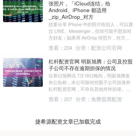
张照片，「iCloud连结」给
Android、iPhone 都适用
_zip_AirDrop_对方
想要分享 iPhone 中的照片给别人，可以透
过 LINE、Messenger，但却可能不想加对
方好友；如果用 AirDrop 传照片，对方又
一定要在附近杠杆配....
查看：
234
分类：
配资公司官网
杠杆配资官网 明新旭腾：公司及控股
子公司不存在逾期担保的情况
证券日报网讯 7月18日晚间，明新旭腾发
布公告称，本公司除对控股子公司担保外
杠杆配资官网，不存在其他对外担保。公
司及控股子公司不存在逾期担保的情
查看：
207
分类：
免费股票配资
况。....
捷希源配资文章已加载完成