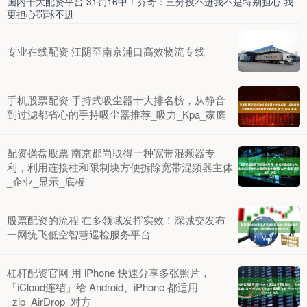
国内十大配资平台 31罚16中！芬奇：三分投不进我不是特别担心 我
更担心罚球不进
专业在线配资 江阴至南京浦口高效物流专线
手机股票配资 手持式吸尘器十大排名榜，从静音
到过滤都省心的手持吸尘器推荐_吸力_Kpa_家庭
配资操盘股票 南京郡尚取得一种宽带混频器专
利，利用连接柱和限制块方便拆除宽带混频器主体
_企业_显示_底板
股票配资的流程 在多领域发挥实效！深城交发布
一网统飞低空智慧巡检服务平台
杠杆配资官网 用 iPhone 快速分享多张照片，
「iCloud连结」给 Android、iPhone 都适用
_zip_AirDrop_对方